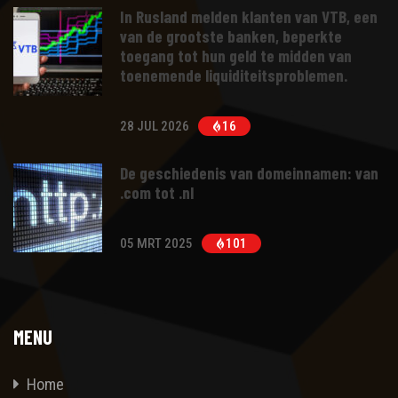
In Rusland melden klanten van VTB, een
van de grootste banken, beperkte
toegang tot hun geld te midden van
toenemende liquiditeitsproblemen.
28 JUL 2026
16
De geschiedenis van domeinnamen: van
.com tot .nl
05 MRT 2025
101
MENU
Home