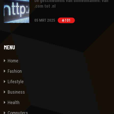
De geschiedenis van domeinnamen: van
.com tot .nl
05 MRT 2025
101
MENU
Home
Fashion
Lifestyle
Business
Health
Computers