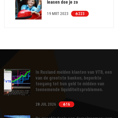
leasen doe je zo
19 MRT 2023
223
In Rusland melden klanten van VTB, een
van de grootste banken, beperkte
toegang tot hun geld te midden van
toenemende liquiditeitsproblemen.
28 JUL 2026
16