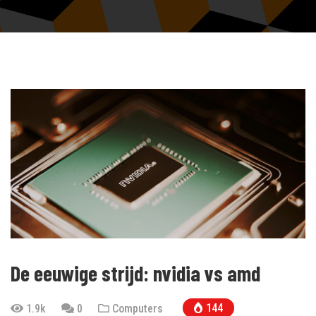
De eeuwige strijd: nvidia vs amd
144
1.9k
0
Computers