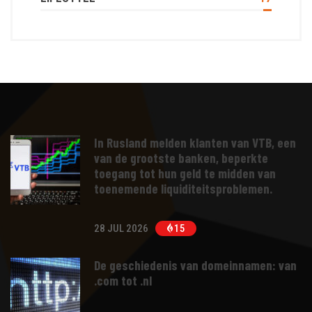
In Rusland melden klanten van VTB, een
van de grootste banken, beperkte
toegang tot hun geld te midden van
toenemende liquiditeitsproblemen.
28 JUL 2026
15
De geschiedenis van domeinnamen: van
.com tot .nl