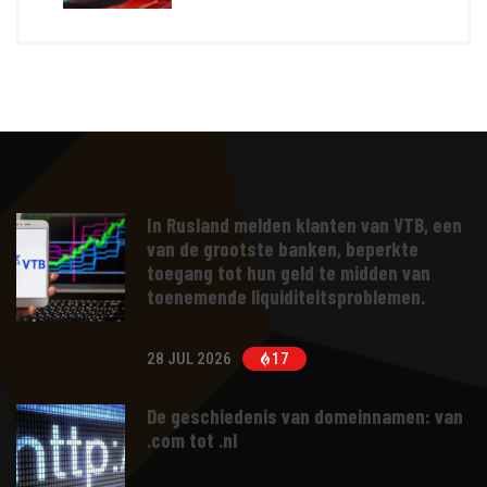
In Rusland melden klanten van VTB, een
van de grootste banken, beperkte
toegang tot hun geld te midden van
toenemende liquiditeitsproblemen.
28 JUL 2026
17
De geschiedenis van domeinnamen: van
.com tot .nl