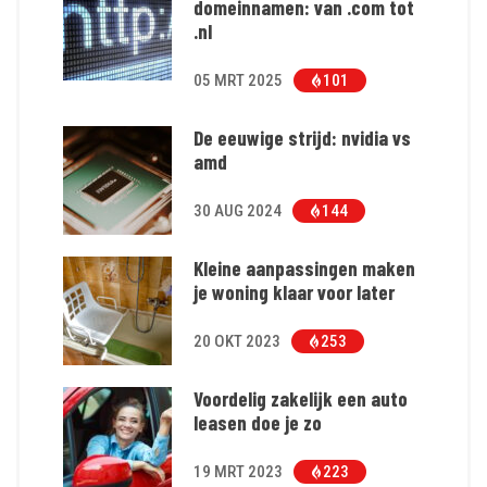
domeinnamen: van .com tot
.nl
05 MRT 2025
101
De eeuwige strijd: nvidia vs
amd
30 AUG 2024
144
Kleine aanpassingen maken
je woning klaar voor later
20 OKT 2023
253
Voordelig zakelijk een auto
leasen doe je zo
19 MRT 2023
223