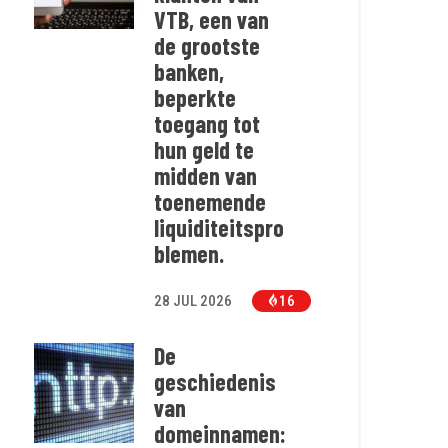
VTB, een van
de grootste
banken,
beperkte
toegang tot
hun geld te
midden van
toenemende
liquiditeitspro
blemen.
28 JUL 2026
16
De
geschiedenis
van
domeinnamen: