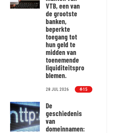
VTB, een van
de grootste
banken,
beperkte
toegang tot
hun geld te
midden van
toenemende
liquiditeitspro
blemen.
28 JUL 2026
15
De
geschiedenis
van
domeinnamen: