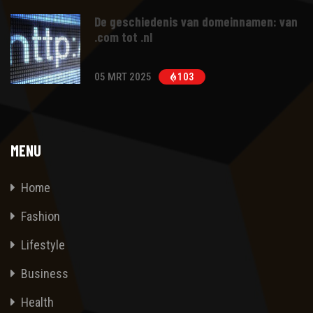
De geschiedenis van domeinnamen: van
.com tot .nl
05 MRT 2025
103
MENU
Home
Fashion
Lifestyle
Business
Health