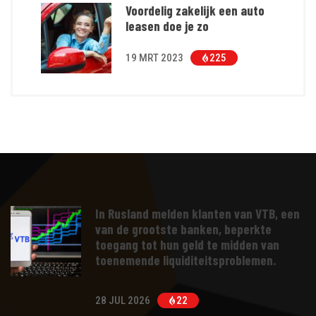
Voordelig zakelijk een auto
leasen doe je zo
19 MRT 2023
225
In Rusland melden klanten van VTB, een
van de grootste banken, beperkte
toegang tot hun geld te midden van
toenemende liquiditeitsproblemen.
28 JUL 2026
22