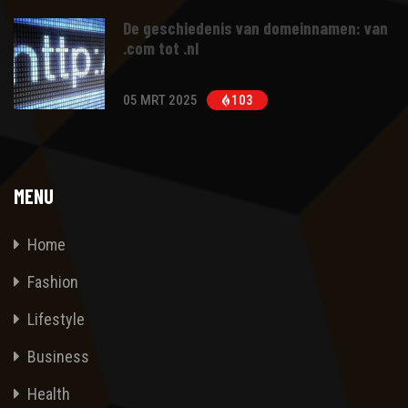
De geschiedenis van domeinnamen: van
.com tot .nl
05 MRT 2025
103
MENU
Home
Fashion
Lifestyle
Business
Health