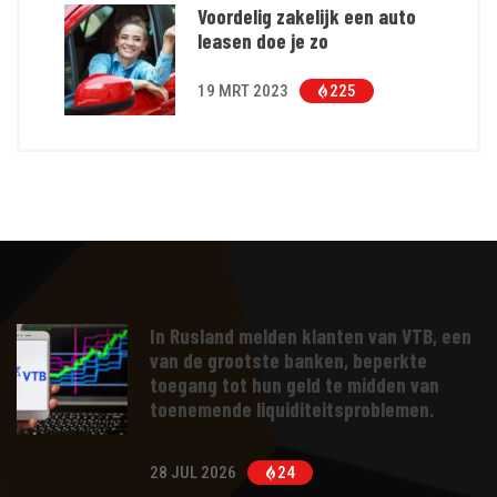
Voordelig zakelijk een auto
leasen doe je zo
19 MRT 2023
225
In Rusland melden klanten van VTB, een
van de grootste banken, beperkte
toegang tot hun geld te midden van
toenemende liquiditeitsproblemen.
28 JUL 2026
24