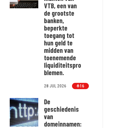
VTB, een van
de grootste
banken,
beperkte
toegang tot
hun geld te
midden van
toenemende
liquiditeitspro
blemen.
28 JUL 2026
16
De
geschiedenis
van
domeinnamen: