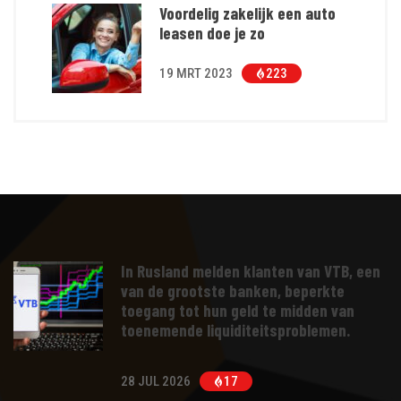
Voordelig zakelijk een auto
leasen doe je zo
19 MRT 2023
223
In Rusland melden klanten van VTB, een
van de grootste banken, beperkte
toegang tot hun geld te midden van
toenemende liquiditeitsproblemen.
28 JUL 2026
17