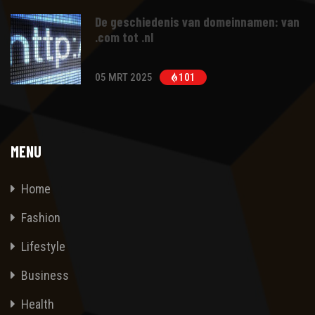
De geschiedenis van domeinnamen: van
.com tot .nl
05 MRT 2025
101
MENU
Home
Fashion
Lifestyle
Business
Health