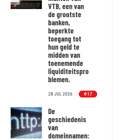
VTB, een van
de grootste
banken,
beperkte
toegang tot
hun geld te
midden van
toenemende
liquiditeitspro
blemen.
28 JUL 2026
17
De
geschiedenis
van
domeinnamen: