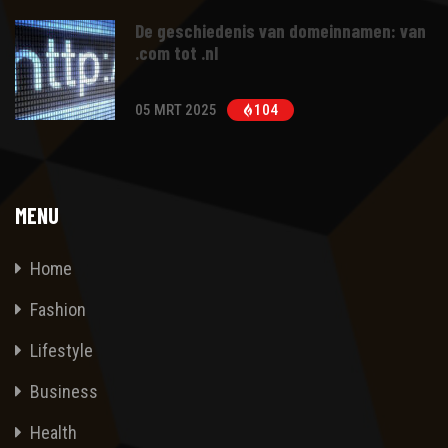
De geschiedenis van domeinnamen: van
.com tot .nl
05 MRT 2025
104
MENU
Home
Fashion
Lifestyle
Business
Health