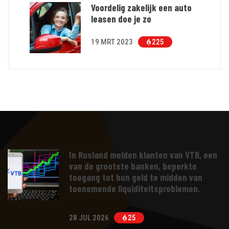
Voordelig zakelijk een auto
leasen doe je zo
19 MRT 2023
225
In Rusland melden klanten van VTB, een
van de grootste banken, beperkte
toegang tot hun geld te midden van
toenemende liquiditeitsproblemen.
28 JUL 2026
25