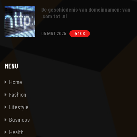
De geschiedenis van domeinnamen: van
.com tot .nl
05 MRT 2025
103
MENU
Home
Fashion
Lifestyle
Business
Health