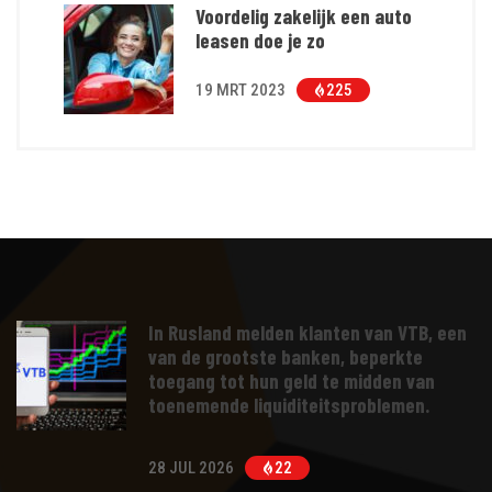
Voordelig zakelijk een auto
leasen doe je zo
19 MRT 2023
225
In Rusland melden klanten van VTB, een
van de grootste banken, beperkte
toegang tot hun geld te midden van
toenemende liquiditeitsproblemen.
28 JUL 2026
22