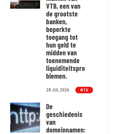
VTB, een van
de grootste
banken,
beperkte
toegang tot
hun geld te
midden van
toenemende
liquiditeitspro
blemen.
28 JUL 2026
16
De
geschiedenis
van
domeinnamen: