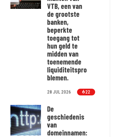
VTB, een van
de grootste
banken,
beperkte
toegang tot
hun geld te
midden van
toenemende
liquiditeitspro
blemen.
28 JUL 2026
22
De
geschiedenis
van
domeinnamen: