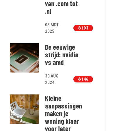
van .com tot
.nl
05 MRT
103
2025
De eeuwige
strijd: nvidia
vs amd
30 AUG
146
2024
Kleine
aanpassingen
maken je
woning klaar
voor later