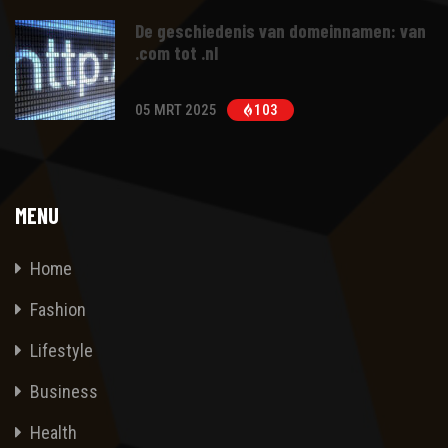
De geschiedenis van domeinnamen: van
.com tot .nl
05 MRT 2025
103
MENU
Home
Fashion
Lifestyle
Business
Health