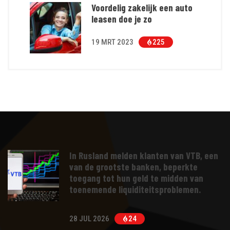
Voordelig zakelijk een auto
leasen doe je zo
19 MRT 2023
225
In Rusland melden klanten van VTB, een
van de grootste banken, beperkte
toegang tot hun geld te midden van
toenemende liquiditeitsproblemen.
28 JUL 2026
24