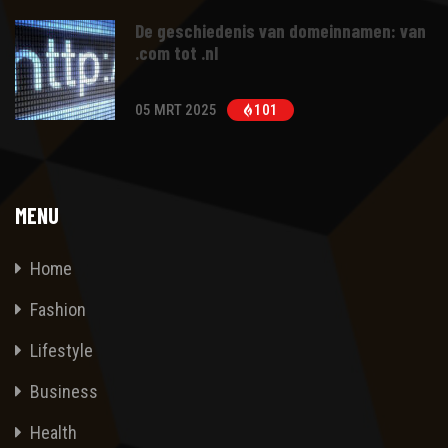
De geschiedenis van domeinnamen: van
.com tot .nl
05 MRT 2025
101
MENU
Home
Fashion
Lifestyle
Business
Health