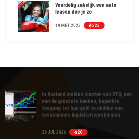
Voordelig zakelijk een auto
leasen doe je zo
19 MRT 2023
223
In Rusland melden klanten van VTB, een
van de grootste banken, beperkte
toegang tot hun geld te midden van
toenemende liquiditeitsproblemen.
28 JUL 2026
20