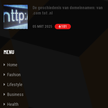
De geschiedenis van domeinnamen: van
.com tot .nl
05 MRT 2025
101
MENU
Home
Fashion
Lifestyle
Business
Health