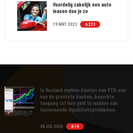
Voordelig zakelijk een auto
leasen doe je zo
19 MRT 2023
223
In Rusland melden klanten van VTB, een
van de grootste banken, beperkte
toegang tot hun geld te midden van
toenemende liquiditeitsproblemen.
28 JUL 2026
18