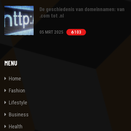
De geschiedenis van domeinnamen: van
.com tot .nl
05 MRT 2025
103
MENU
Home
Fashion
Lifestyle
Business
Health