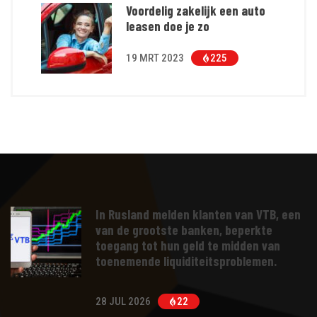
Voordelig zakelijk een auto
leasen doe je zo
19 MRT 2023
225
In Rusland melden klanten van VTB, een
van de grootste banken, beperkte
toegang tot hun geld te midden van
toenemende liquiditeitsproblemen.
28 JUL 2026
22