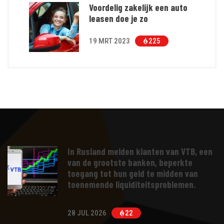
Voordelig zakelijk een auto
leasen doe je zo
19 MRT 2023
225
In Rusland melden klanten van VTB, een
van de grootste banken, beperkte
toegang tot hun geld te midden van
toenemende liquiditeitsproblemen.
28 JUL 2026
22