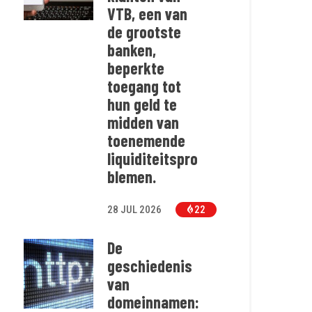
VTB, een van
de grootste
banken,
beperkte
toegang tot
hun geld te
midden van
toenemende
liquiditeitspro
blemen.
28 JUL 2026
22
De
geschiedenis
van
domeinnamen: