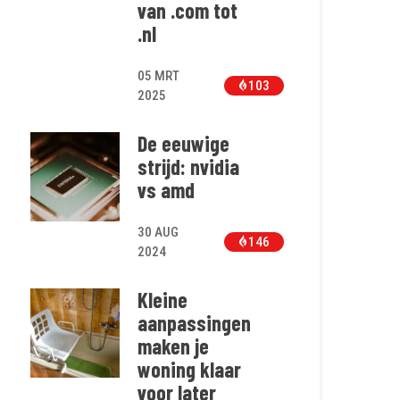
van .com tot
.nl
05 MRT
103
2025
De eeuwige
strijd: nvidia
vs amd
30 AUG
146
2024
Kleine
aanpassingen
maken je
woning klaar
voor later